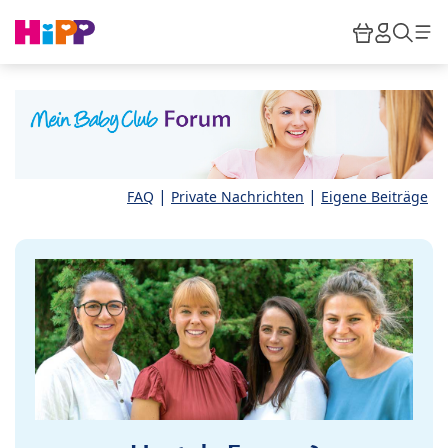
Skip to main content
Warenkor
HiPP M
Such
|
|
FAQ
Private Nachrichten
Eigene Beiträge