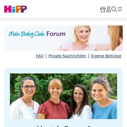
Skip to main content
Warenkor
HiPP M
Such
|
|
FAQ
Private Nachrichten
Eigene Beiträge