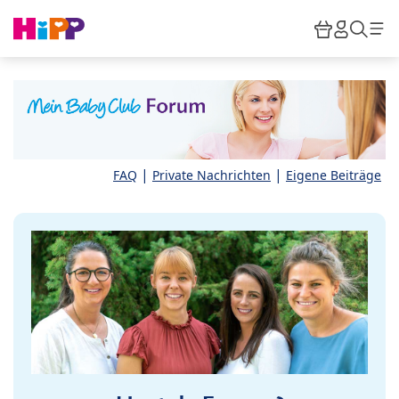
Skip to main content
Warenkor
HiPP M
Such
|
|
FAQ
Private Nachrichten
Eigene Beiträge