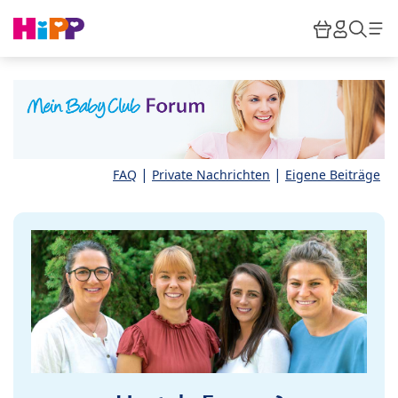
Skip to main content
Warenkor
HiPP M
Such
|
|
FAQ
Private Nachrichten
Eigene Beiträge