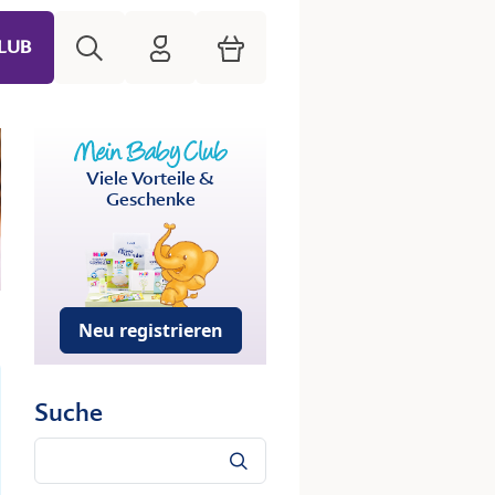
Suche
HiPP Mein Babyclub
Warenkorb
LUB
Viele Vorteile &
Geschenke
Neu registrieren
Suche
Suche