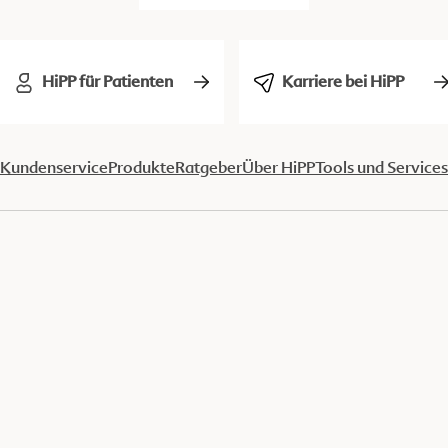
HiPP für Patienten
Karriere bei HiPP
Kundenservice
Produkte
Ratgeber
Über HiPP
Tools und Services