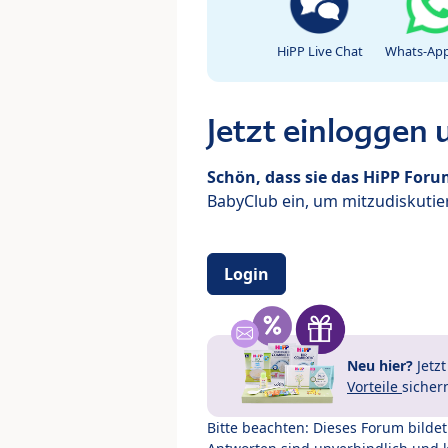
HiPP Live Chat
Whats-App
Jetzt einloggen
Schön, dass sie das HiPP For
BabyClub ein, um mitzudiskutier
Login
Neu hier?
Jetz
Vorteile
sicher
Bitte beachten: Dieses Forum bilde