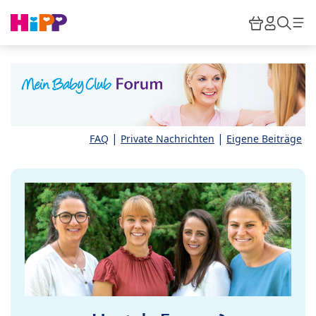
Skip to main content
Warenkor
HiPP M
Such
|
|
FAQ
Private Nachrichten
Eigene Beiträge