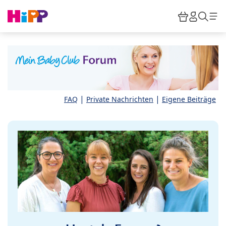
Skip to main content
Warenkor
HiPP M
Such
|
|
FAQ
Private Nachrichten
Eigene Beiträge