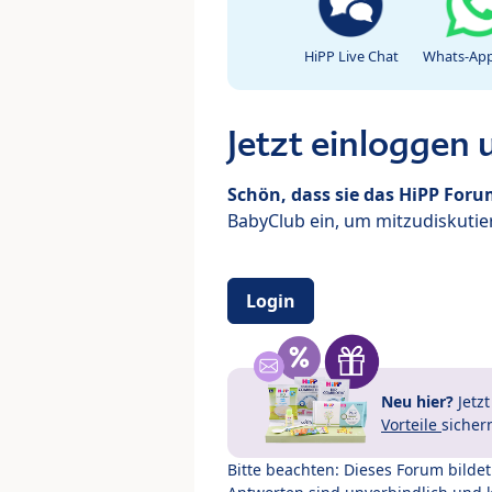
HiPP Live Chat
Whats-App
Jetzt einloggen
Schön, dass sie das HiPP For
BabyClub ein, um mitzudiskutier
Login
Neu hier?
Jetz
Vorteile
sicher
Bitte beachten: Dieses Forum bilde