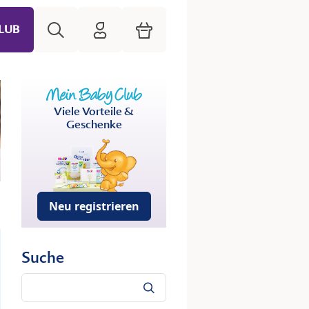
Suche
HiPP Mein Babyclub
Warenkorb
LUB
Viele Vorteile &
Geschenke
Neu registrieren
Suche
Suche