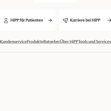
HiPP für Patienten
Karriere bei HiPP
Kundenservice
Produkte
Ratgeber
Über HiPP
Tools und Services