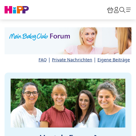
Skip to main content
Warenkor
HiPP M
Such
|
|
FAQ
Private Nachrichten
Eigene Beiträge