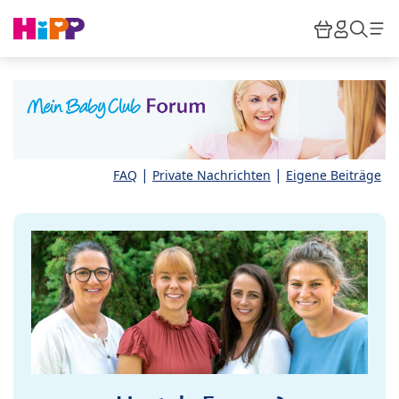
Skip to main content
Warenkor
HiPP M
Such
|
|
FAQ
Private Nachrichten
Eigene Beiträge