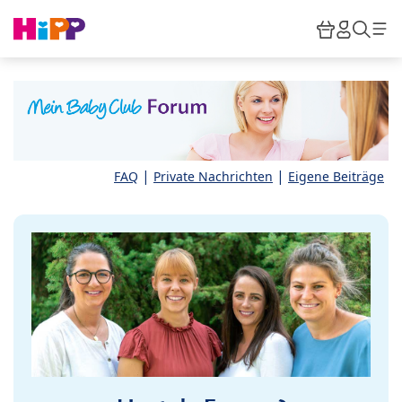
Skip to main content
Warenkor
HiPP M
Such
|
|
FAQ
Private Nachrichten
Eigene Beiträge