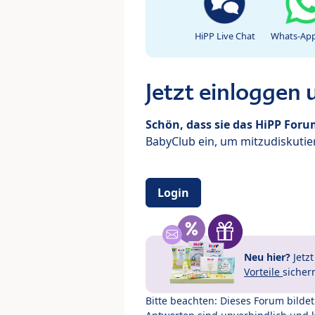
HiPP Live Chat
Whats-App
Jetzt einloggen
Schön, dass sie das HiPP For
BabyClub ein, um mitzudiskutier
Login
Neu hier?
Jetz
Vorteile
sicher
Bitte beachten: Dieses Forum bilde