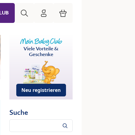
Suche
HiPP Mein Babyclub
Warenkorb
LUB
Viele Vorteile &
Geschenke
Neu registrieren
Suche
Suche