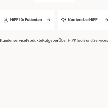
HiPP für Patienten
Karriere bei HiPP
Kundenservice
Produkte
Ratgeber
Über HiPP
Tools und Services