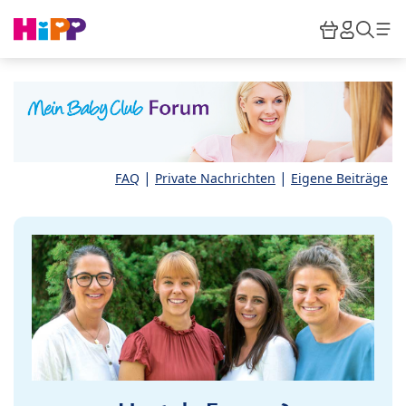
Skip to main content
Warenkor
HiPP M
Such
|
|
FAQ
Private Nachrichten
Eigene Beiträge