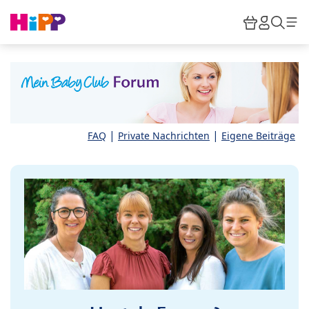
Skip to main content
Warenkor
HiPP M
Such
|
|
FAQ
Private Nachrichten
Eigene Beiträge