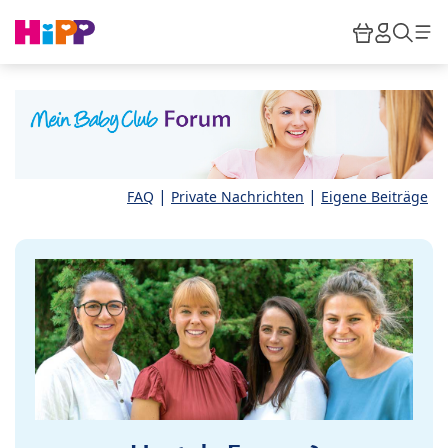
Skip to main content
Warenkor
HiPP M
Such
|
|
FAQ
Private Nachrichten
Eigene Beiträge