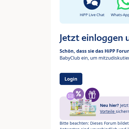
HiPP Live Chat
Whats-App
Jetzt einloggen
Schön, dass sie das HiPP For
BabyClub ein, um mitzudiskutier
Login
Neu hier?
Jetz
Vorteile
sicher
Bitte beachten: Dieses Forum bilde