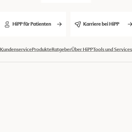
HiPP für Patienten
Karriere bei HiPP
Kundenservice
Produkte
Ratgeber
Über HiPP
Tools und Services