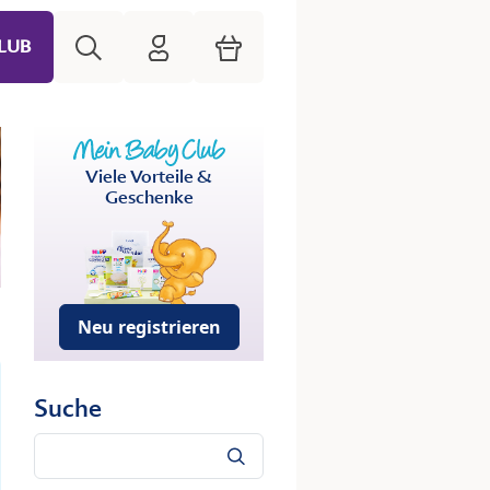
Suche
HiPP Mein Babyclub
Warenkorb
LUB
Viele Vorteile &
Geschenke
Neu registrieren
Suche
Suche