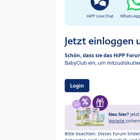
HiPP Live Chat
Whats-App
Jetzt einloggen
Schön, dass sie das HiPP For
BabyClub ein, um mitzudiskutier
Login
Neu hier?
Jetz
Vorteile
sicher
Bitte beachten: Dieses Forum bilde