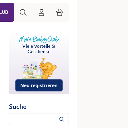
Suche
HiPP Mein Babyclub
Warenkorb
LUB
Viele Vorteile &
Geschenke
Neu registrieren
Suche
Suche