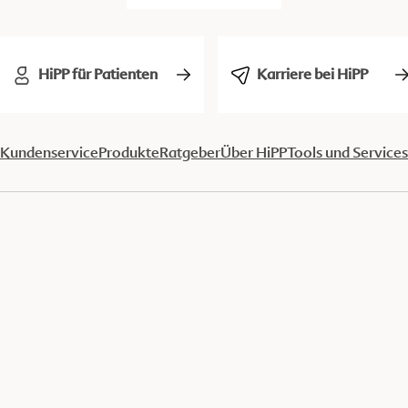
HiPP für Patienten
Karriere bei HiPP
Kundenservice
Produkte
Ratgeber
Über HiPP
Tools und Services