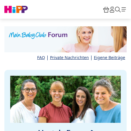
Skip to main content
Warenkor
HiPP M
Such
|
|
FAQ
Private Nachrichten
Eigene Beiträge