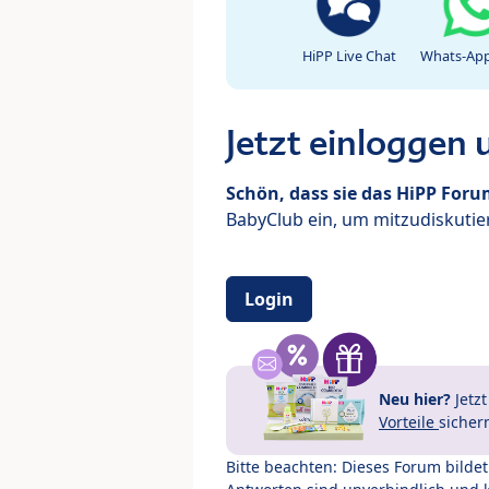
HiPP Live Chat
Whats-App
Jetzt einloggen
Schön, dass sie das HiPP For
BabyClub ein, um mitzudiskutier
Login
Neu hier?
Jetz
Vorteile
sicher
Bitte beachten: Dieses Forum bilde