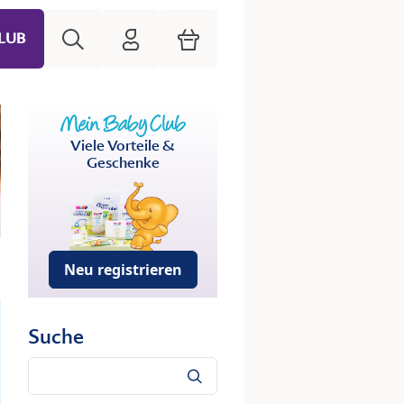
Suche
HiPP Mein Babyclub
Warenkorb
LUB
Viele Vorteile &
Geschenke
Neu registrieren
Suche
Suche