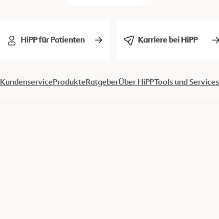
HiPP für Patienten
Karriere bei HiPP
Kundenservice
Produkte
Ratgeber
Über HiPP
Tools und Services