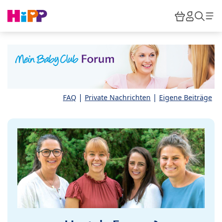
Skip to main content
Warenkor
HiPP M
Such
|
|
FAQ
Private Nachrichten
Eigene Beiträge