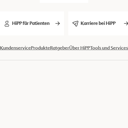
HiPP für Patienten
Karriere bei HiPP
Kundenservice
Produkte
Ratgeber
Über HiPP
Tools und Services