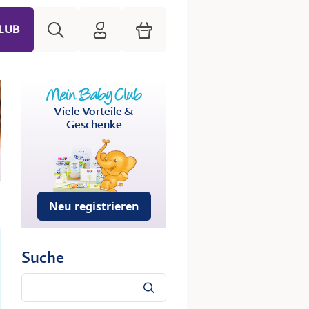
Suche
HiPP Mein Babyclub
Warenkorb
LUB
Viele Vorteile &
Geschenke
Neu registrieren
Suche
Suche