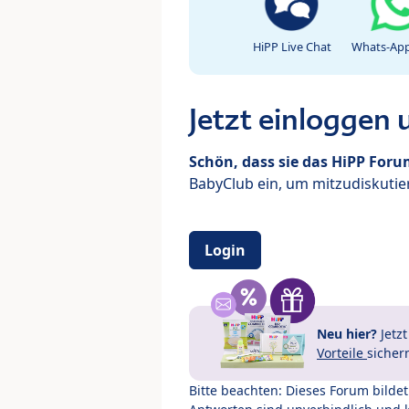
HiPP Live Chat
Whats-App
Jetzt einloggen
Schön, dass sie das HiPP For
BabyClub ein, um mitzudiskutier
Login
Neu hier?
Jetz
Vorteile
sicher
Bitte beachten: Dieses Forum bilde