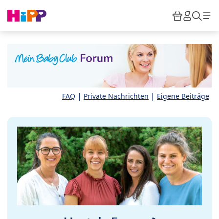
Skip to main content
Warenkor
HiPP M
Such
|
|
FAQ
Private Nachrichten
Eigene Beiträge