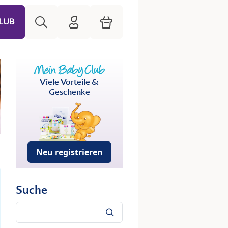
Suche
HiPP Mein Babyclub
Warenkorb
LUB
Viele Vorteile &
Geschenke
Neu registrieren
Suche
Suche