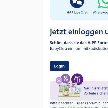
HiPP Live Chat
Whats-App
Jetzt einloggen
Schön, dass sie das HiPP For
BabyClub ein, um mitzudiskutier
Login
Neu hier?
Jetz
Vorteile
sicher
Bitte beachten: Dieses Forum bilde