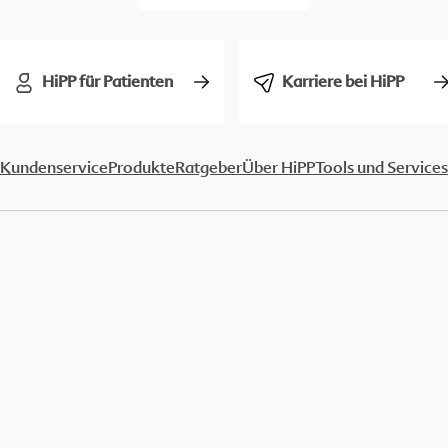
HiPP für Patienten
Karriere bei HiPP
Kundenservice
Produkte
Ratgeber
Über HiPP
Tools und Services