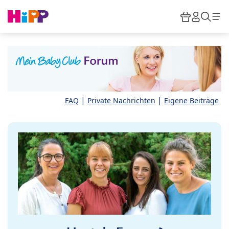
Skip to main content
Warenkor
HiPP M
Such
|
|
FAQ
Private Nachrichten
Eigene Beiträge