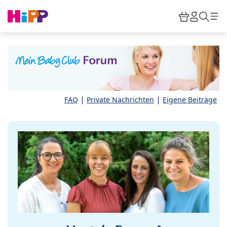
Skip to main content
Warenkor
HiPP M
Such
|
|
FAQ
Private Nachrichten
Eigene Beiträge