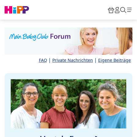
Skip to main content
Warenkor
HiPP M
Such
|
|
FAQ
Private Nachrichten
Eigene Beiträge