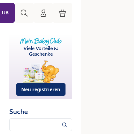
Suche
HiPP Mein Babyclub
Warenkorb
LUB
Viele Vorteile &
Geschenke
Neu registrieren
Suche
Suche