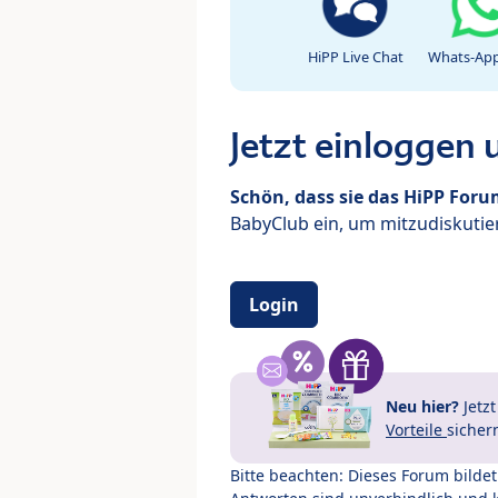
HiPP Live Chat
Whats-App
Jetzt einloggen
Schön, dass sie das HiPP For
BabyClub ein, um mitzudiskutier
Login
Neu hier?
Jetz
Vorteile
sicher
Bitte beachten: Dieses Forum bilde