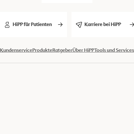
HiPP für Patienten
Karriere bei HiPP
Kundenservice
Produkte
Ratgeber
Über HiPP
Tools und Services