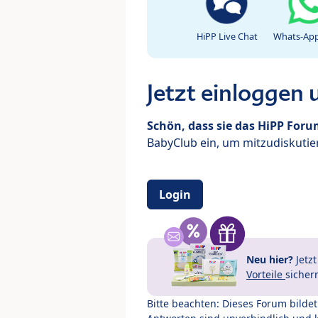
HiPP Live Chat
Whats-App
Jetzt einloggen
Schön, dass sie das HiPP For
BabyClub ein, um mitzudiskutier
Login
Neu hier?
Jetz
Vorteile
sicher
Bitte beachten: Dieses Forum bilde