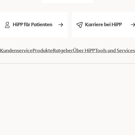
HiPP für Patienten
Karriere bei HiPP
Kundenservice
Produkte
Ratgeber
Über HiPP
Tools und Services