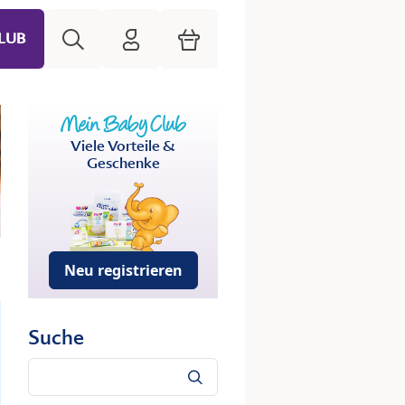
Suche
HiPP Mein Babyclub
Warenkorb
LUB
Viele Vorteile &
Geschenke
Neu registrieren
Suche
Suche