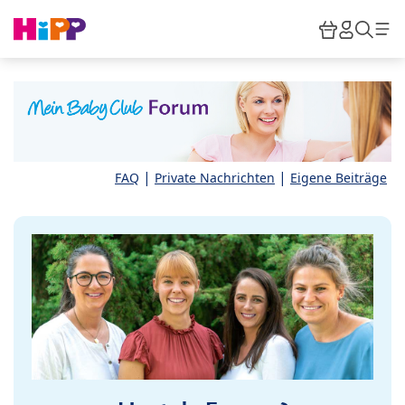
Skip to main content
Warenkor
HiPP M
Such
|
|
FAQ
Private Nachrichten
Eigene Beiträge