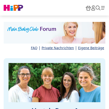
Skip to main content
Warenkor
HiPP M
Such
|
|
FAQ
Private Nachrichten
Eigene Beiträge