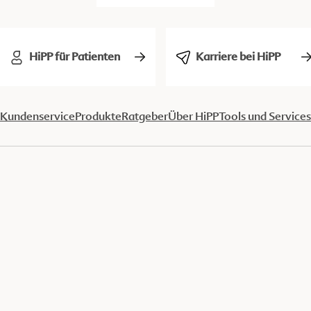
HiPP für Patienten
Karriere bei HiPP
Kundenservice
Produkte
Ratgeber
Über HiPP
Tools und Services