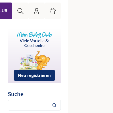
Suche
HiPP Mein Babyclub
Warenkorb
LUB
Viele Vorteile &
Geschenke
Neu registrieren
Suche
Suche