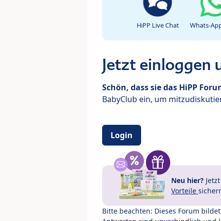
HiPP Live Chat
Whats-App
Jetzt einloggen
Schön, dass sie das HiPP For
BabyClub ein, um mitzudiskutier
Login
Neu hier?
Jetz
Vorteile
sicher
Bitte beachten: Dieses Forum bilde