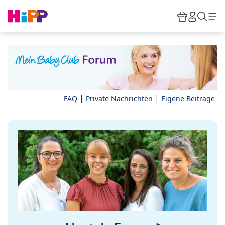
Skip to main content
Warenkor
HiPP M
Such
|
|
FAQ
Private Nachrichten
Eigene Beiträge