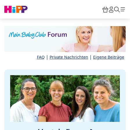
Skip to main content
Warenkor
HiPP M
Such
|
|
FAQ
Private Nachrichten
Eigene Beiträge