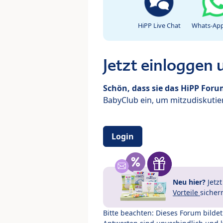
HiPP Live Chat
Whats-App
Jetzt einloggen
Schön, dass sie das HiPP For
BabyClub ein, um mitzudiskutier
Login
Neu hier?
Jetz
Vorteile
sicher
Bitte beachten: Dieses Forum bilde