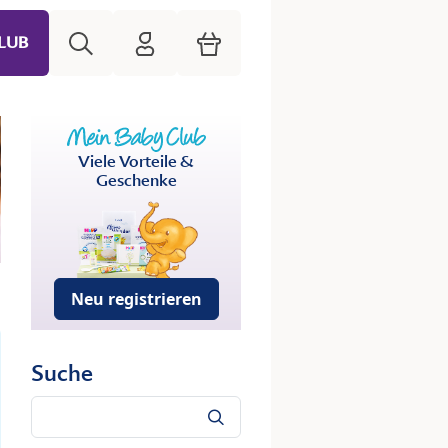
Suche
HiPP Mein Babyclub
Warenkorb
LUB
Viele Vorteile &
Geschenke
Neu registrieren
Suche
Suche