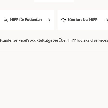
HiPP für Patienten
Karriere bei HiPP
Kundenservice
Produkte
Ratgeber
Über HiPP
Tools und Services