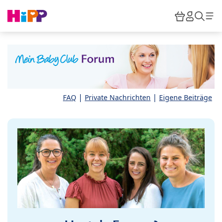
Skip to main content
Warenkor
HiPP M
Such
|
|
FAQ
Private Nachrichten
Eigene Beiträge