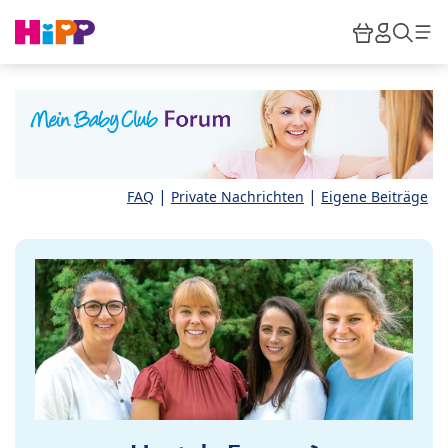
Skip to main content
Warenkor
HiPP M
Such
|
|
FAQ
Private Nachrichten
Eigene Beiträge