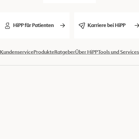
HiPP für Patienten
Karriere bei HiPP
Kundenservice
Produkte
Ratgeber
Über HiPP
Tools und Services