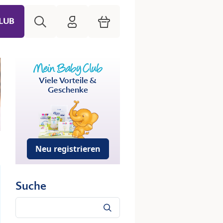
Suche
HiPP Mein Babyclub
Warenkorb
LUB
Viele Vorteile &
Geschenke
Neu registrieren
Suche
Suche