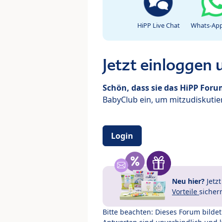
HiPP Live Chat
Whats-App
Jetzt einloggen
Schön, dass sie das HiPP For
BabyClub ein, um mitzudiskutier
Login
Neu hier?
Jetz
Vorteile
sicher
Bitte beachten: Dieses Forum bilde