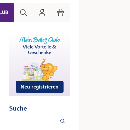
Suche
HiPP Mein Babyclub
Warenkorb
LUB
Viele Vorteile &
Geschenke
Neu registrieren
Suche
Suche