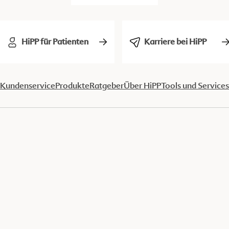
HiPP für Patienten
Karriere bei HiPP
Kundenservice
Produkte
Ratgeber
Über HiPP
Tools und Services