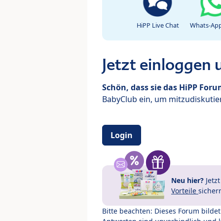
HiPP Live Chat
Whats-App
Jetzt einloggen
Schön, dass sie das HiPP For
BabyClub ein, um mitzudiskutier
Login
Neu hier?
Jetz
Vorteile
sicher
Bitte beachten: Dieses Forum bilde