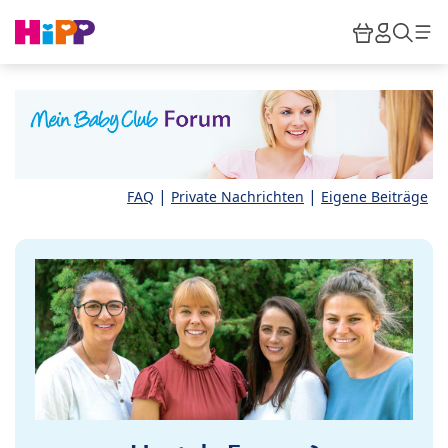
Skip to main content
Warenkor
HiPP M
Such
|
|
FAQ
Private Nachrichten
Eigene Beiträge