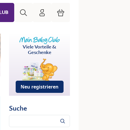
Suche
HiPP Mein Babyclub
Warenkorb
LUB
Viele Vorteile &
Geschenke
Neu registrieren
Suche
Suche