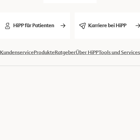
HiPP für Patienten
Karriere bei HiPP
Kundenservice
Produkte
Ratgeber
Über HiPP
Tools und Services