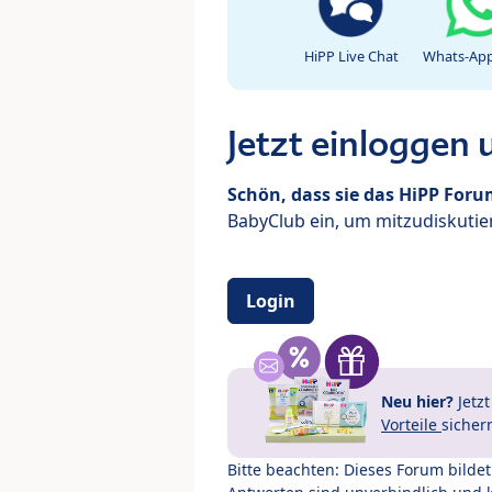
HiPP Live Chat
Whats-App
Jetzt einloggen
Schön, dass sie das HiPP For
BabyClub ein, um mitzudiskutier
Login
Neu hier?
Jetz
Vorteile
sicher
Bitte beachten: Dieses Forum bilde