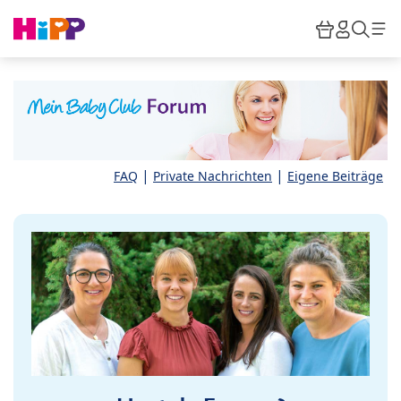
Skip to main content
Warenkor
HiPP M
Such
|
|
FAQ
Private Nachrichten
Eigene Beiträge