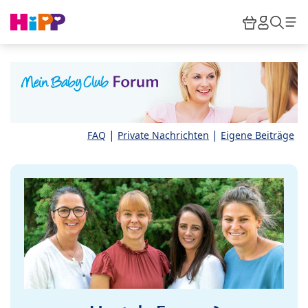
Skip to main content
Warenkor
HiPP M
Such
|
|
FAQ
Private Nachrichten
Eigene Beiträge