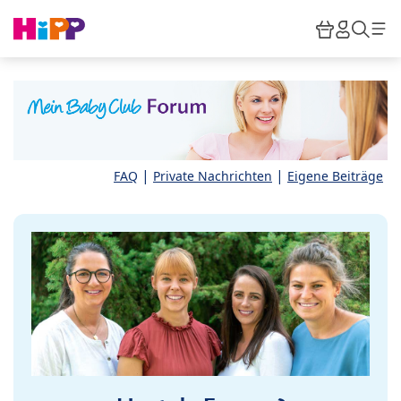
Skip to main content
Warenkor
HiPP M
Such
|
|
FAQ
Private Nachrichten
Eigene Beiträge