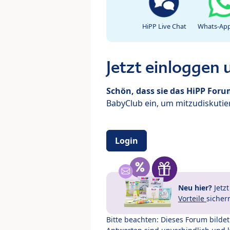
HiPP Live Chat
Whats-App
Jetzt einloggen
Schön, dass sie das HiPP For
BabyClub ein, um mitzudiskutier
Login
Neu hier?
Jetz
Vorteile
sicher
Bitte beachten: Dieses Forum bilde