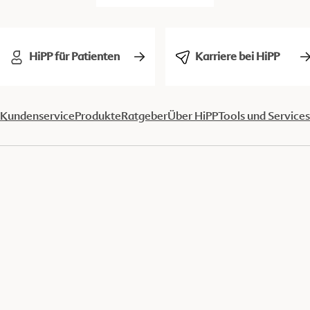
HiPP für Patienten
Karriere bei HiPP
Kundenservice
Produkte
Ratgeber
Über HiPP
Tools und Services