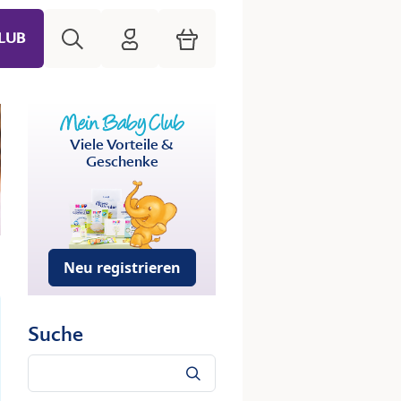
Suche
HiPP Mein Babyclub
Warenkorb
LUB
Viele Vorteile &
Geschenke
Neu registrieren
Suche
Suche