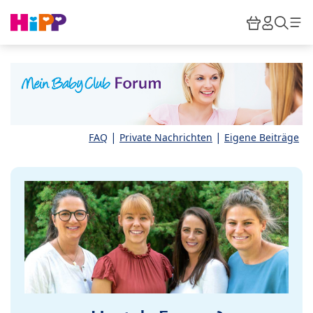
Skip to main content
Warenkor
HiPP M
Such
|
|
FAQ
Private Nachrichten
Eigene Beiträge