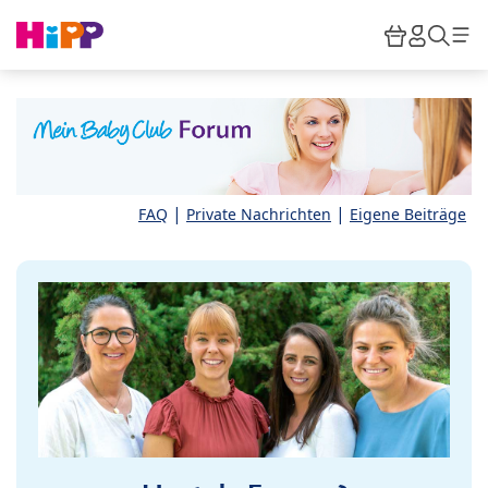
Skip to main content
Warenkor
HiPP M
Such
|
|
FAQ
Private Nachrichten
Eigene Beiträge