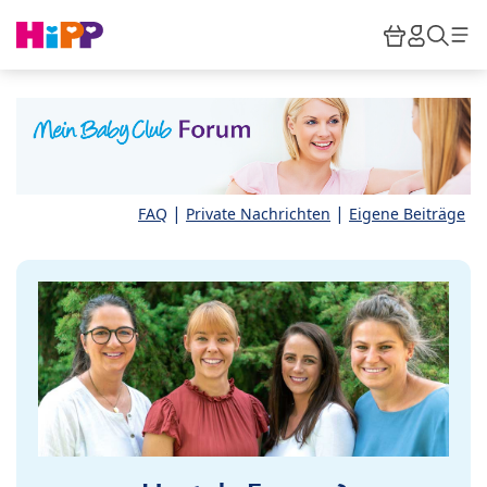
Skip to main content
Warenkor
HiPP M
Such
|
|
FAQ
Private Nachrichten
Eigene Beiträge