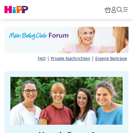
Skip to main content
Warenkor
HiPP M
Such
|
|
FAQ
Private Nachrichten
Eigene Beiträge