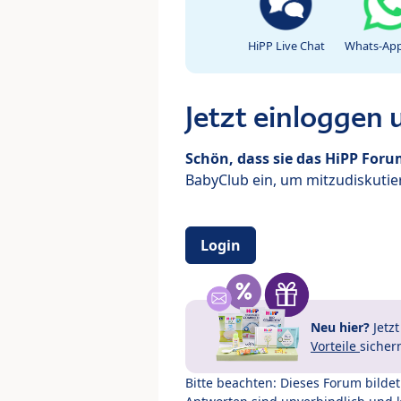
HiPP Live Chat
Whats-App
Jetzt einloggen
Schön, dass sie das HiPP For
BabyClub ein, um mitzudiskutier
Login
Neu hier?
Jetz
Vorteile
sicher
Bitte beachten: Dieses Forum bilde