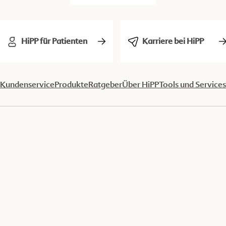
HiPP für Patienten
Karriere bei HiPP
Kundenservice
Produkte
Ratgeber
Über HiPP
Tools und Services