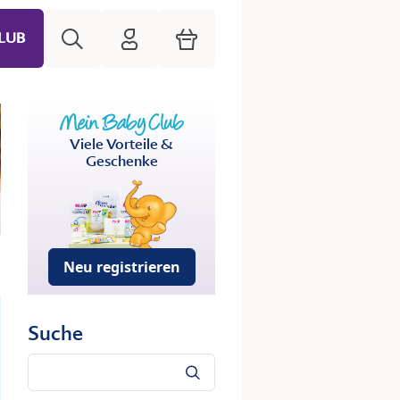
Suche
HiPP Mein Babyclub
Warenkorb
LUB
Viele Vorteile &
Geschenke
Neu registrieren
Suche
Suche