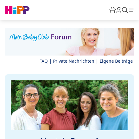
Skip to main content
Warenkor
HiPP M
Such
|
|
FAQ
Private Nachrichten
Eigene Beiträge